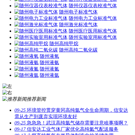
随州仪器仪表校准气体
随州电子标准气体
随州电力工业标准气体
随州激光标准气体
随州医疗医用标准气体
随州实验室用标准气体
随州高纯甲烷
随州高纯二氧化碳
随州液氧
随州液氨
随州液氮
随州液氩
推荐新闻
09-25
环境管控贯穿黄冈高纯氩气全生命周期，信安达
需从生产到废弃实现环境友好
09-25
急急急！武汉高纯氩气储存需要注意啥事项啊？
09-17
信安达工业气体厂家优化高纯氦气配送服务