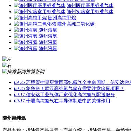
随州医疗医用标准气体
随州实验室用标准气体
随州高纯甲烷
随州高纯二氧化碳
随州液氧
随州液氨
随州液氮
随州液氩
推荐新闻
09-25
环境管控贯穿黄冈高纯氩气全生命周期，信安达需
09-25
急急急！武汉高纯氩气储存需要注意啥事项啊？
09-17
信安达工业气体厂家优化高纯氦气配送服务
09-17
十堰高纯氦气在半导体制造中的关键作用
随州超纯氩
产品名称：超纯氩产品展示：产品介绍： 超纯氩气是一种惰