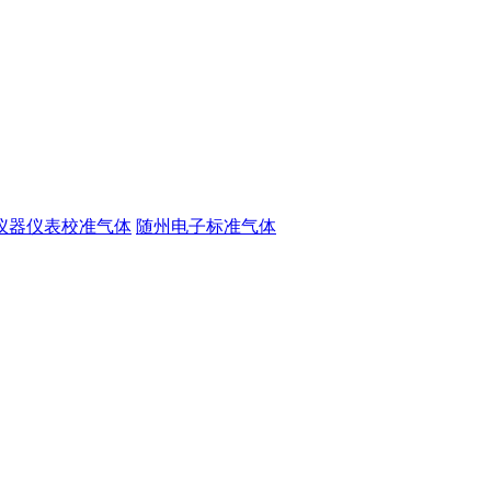
仪器仪表校准气体
随州电子标准气体