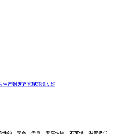
从生产到废弃实现环境友好
惰性的，无色，无臭，无腐蚀性，不可燃，温度极低。……