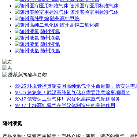
随州医疗医用标准气体
随州实验室用标准气体
随州高纯甲烷
随州高纯二氧化碳
随州液氧
随州液氨
随州液氮
随州液氩
推荐新闻
09-25
环境管控贯穿黄冈高纯氩气全生命周期，信安达需
09-25
急急急！武汉高纯氩气储存需要注意啥事项啊？
09-17
信安达工业气体厂家优化高纯氦气配送服务
09-17
十堰高纯氦气在半导体制造中的关键作用
随州液氮
产品名称：液氮产品展示：产品介绍：液氮，液态的氮气。是