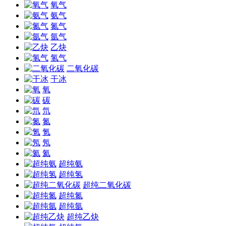
氧气
氨气
氮气
氩气
乙炔
氢气
二氧化碳
干冰
氧
碳
氘
氮
氪
氖
氦
超纯氨
超纯氢
超纯二氧化碳
超纯氮
超纯氩
超纯乙炔