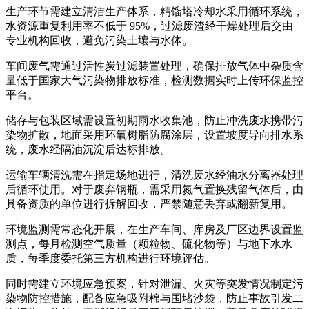
生产环节需建立清洁生产体系，精馏塔冷却水采用循环系统，
水资源重复利用率不低于 95%，过滤废渣经干燥处理后交由
专业机构回收，避免污染土壤与水体。
车间废气需通过活性炭过滤装置处理，确保排放气体中杂质含
量低于国家大气污染物排放标准，检测数据实时上传环保监控
平台。
储存与包装区域需设置初期雨水收集池，防止冲洗废水携带污
染物扩散，地面采用环氧树脂防腐涂层，设置坡度导向排水系
统，废水经隔油沉淀后达标排放。
运输车辆清洗需在指定场地进行，清洗废水经油水分离器处理
后循环使用。对于废弃钢瓶，需采用氮气置换残留气体后，由
具备资质的单位进行拆解回收，严禁随意丢弃或翻新复用。
环境监测需常态化开展，在生产车间、库房及厂区边界设置监
测点，每月检测空气质量（颗粒物、硫化物等）与地下水水
质，每季度委托第三方机构进行环境评估。
同时需建立环境应急预案，针对泄漏、火灾等突发情况制定污
染物防控措施，配备应急吸附棉与围堵沙袋，防止事故引发二