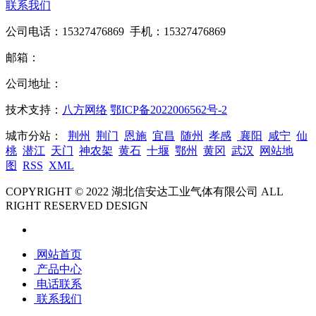
联系我们
公司电话：15327476869 手机：15327476869
邮箱：
公司地址：
技术支持：
八方网络
鄂ICP备2022006562号-2
城市分站：
荆州
荆门
恩施
宜昌
随州
孝感
襄阳
咸宁
仙
桃
潜江
天门
神农架
黄石
十堰
鄂州
黄冈
武汉
网站地
图
RSS
XML
COPYRIGHT © 2022 湖北信安达工业气体有限公司 ALL
RIGHT RESERVED DESIGN
网站首页
产品中心
电话联系
联系我们