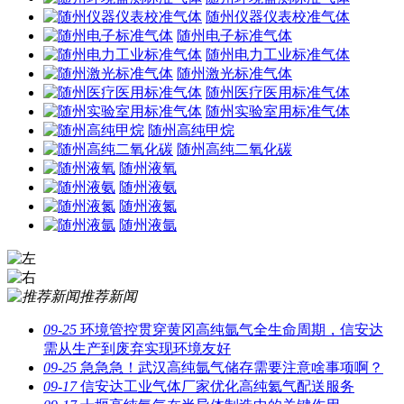
随州仪器仪表校准气体
随州电子标准气体
随州电力工业标准气体
随州激光标准气体
随州医疗医用标准气体
随州实验室用标准气体
随州高纯甲烷
随州高纯二氧化碳
随州液氧
随州液氨
随州液氮
随州液氩
推荐新闻
09-25
环境管控贯穿黄冈高纯氩气全生命周期，信安达
需从生产到废弃实现环境友好
09-25
急急急！武汉高纯氩气储存需要注意啥事项啊？
09-17
信安达工业气体厂家优化高纯氦气配送服务