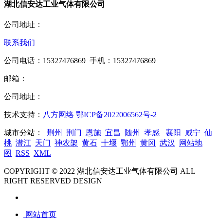
湖北信安达工业气体有限公司
公司地址：
联系我们
公司电话：15327476869 手机：15327476869
邮箱：
公司地址：
技术支持：
八方网络
鄂ICP备2022006562号-2
城市分站：
荆州
荆门
恩施
宜昌
随州
孝感
襄阳
咸宁
仙
桃
潜江
天门
神农架
黄石
十堰
鄂州
黄冈
武汉
网站地
图
RSS
XML
COPYRIGHT © 2022 湖北信安达工业气体有限公司 ALL
RIGHT RESERVED DESIGN
网站首页