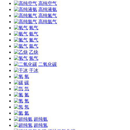
高纯空气
高纯液氨
高纯氮气
高纯氩气
氧气
氨气
氮气
氩气
乙炔
氢气
二氧化碳
干冰
氧
碳
氘
氮
氪
氖
氦
超纯氨
超纯氢