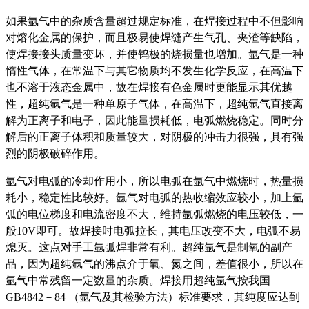
如果氩气中的杂质含量超过规定标准，在焊接过程中不但影响
对熔化金属的保护，而且极易使焊缝产生气孔、夹渣等缺陷，
使焊接接头质量变坏，并使钨极的烧损量也增加。氩气是一种
惰性气体，在常温下与其它物质均不发生化学反应，在高温下
也不溶于液态金属中，故在焊接有色金属时更能显示其优越
性，超纯氩气是一种单原子气体，在高温下，超纯氩气直接离
解为正离子和电子，因此能量损耗低，电弧燃烧稳定。同时分
解后的正离子体积和质量较大，对阴极的冲击力很强，具有强
烈的阴极破碎作用。
氩气对电弧的冷却作用小，所以电弧在氩气中燃烧时，热量损
耗小，稳定性比较好。氩气对电弧的热收缩效应较小，加上氩
弧的电位梯度和电流密度不大，维持氩弧燃烧的电压较低，一
般10V即可。故焊接时电弧拉长，其电压改变不大，电弧不易
熄灭。这点对手工氩弧焊非常有利。超纯氩气是制氧的副产
品，因为超纯氩气的沸点介于氧、氮之间，差值很小，所以在
氩气中常残留一定数量的杂质。焊接用超纯氩气按我国
GB4842－84 （氩气及其检验方法）标准要求，其纯度应达到