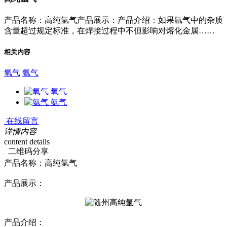
产品名称：高纯氩气产品展示：产品介绍：如果氩气中的杂质
含量超过规定标准，在焊接过程中不但影响对熔化金属……
相关内容
氧气
氨气
氧气
氨气
在线留言
详情内容
content details
二维码分享
产品名称：高纯氩气
产品展示：
产品介绍：