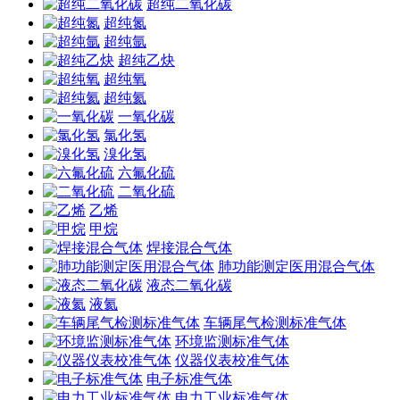
超纯二氧化碳
超纯氮
超纯氩
超纯乙炔
超纯氧
超纯氦
一氧化碳
氯化氢
溴化氢
六氟化硫
二氧化硫
乙烯
甲烷
焊接混合气体
肺功能测定医用混合气体
液态二氧化碳
液氦
车辆尾气检测标准气体
环境监测标准气体
仪器仪表校准气体
电子标准气体
电力工业标准气体