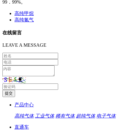
99．99%。
高纯甲烷
高纯氮气
在线留言
LEAVE A MESSAGE
产品中心
高纯气体
工业气体
稀有气体
超纯气体
电子气体
直通车