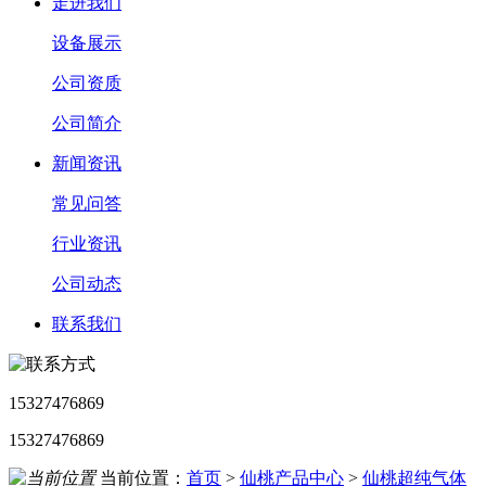
走进我们
设备展示
公司资质
公司简介
新闻资讯
常见问答
行业资讯
公司动态
联系我们
15327476869
15327476869
当前位置：
首页
>
仙桃产品中心
>
仙桃超纯气体