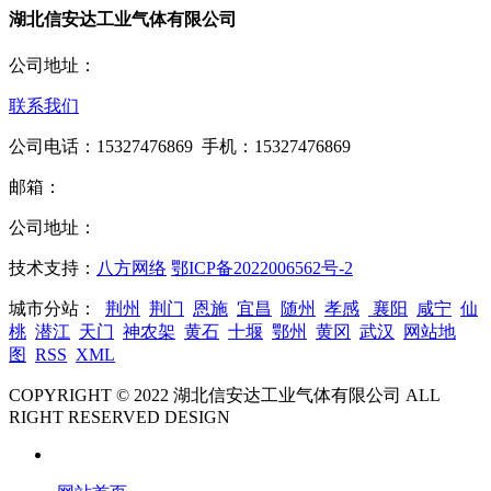
湖北信安达工业气体有限公司
公司地址：
联系我们
公司电话：15327476869 手机：15327476869
邮箱：
公司地址：
技术支持：
八方网络
鄂ICP备2022006562号-2
城市分站：
荆州
荆门
恩施
宜昌
随州
孝感
襄阳
咸宁
仙
桃
潜江
天门
神农架
黄石
十堰
鄂州
黄冈
武汉
网站地
图
RSS
XML
COPYRIGHT © 2022 湖北信安达工业气体有限公司 ALL
RIGHT RESERVED DESIGN