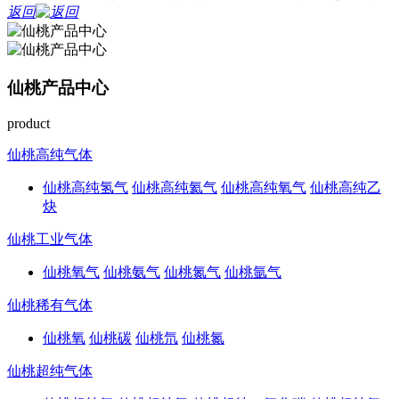
返回
仙桃产品中心
product
仙桃高纯气体
仙桃高纯氢气
仙桃高纯氦气
仙桃高纯氧气
仙桃高纯乙
炔
仙桃工业气体
仙桃氧气
仙桃氨气
仙桃氮气
仙桃氩气
仙桃稀有气体
仙桃氧
仙桃碳
仙桃氘
仙桃氮
仙桃超纯气体