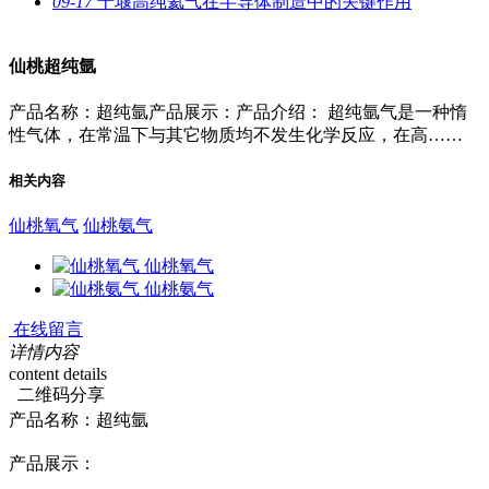
09-17
十堰高纯氦气在半导体制造中的关键作用
仙桃超纯氩
产品名称：超纯氩产品展示：产品介绍： 超纯氩气是一种惰
性气体，在常温下与其它物质均不发生化学反应，在高……
相关内容
仙桃氧气
仙桃氨气
仙桃氧气
仙桃氨气
在线留言
详情内容
content details
二维码分享
产品名称：
超纯氩
产品展示：