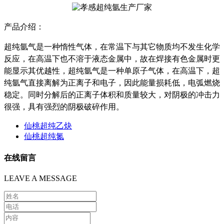
产品介绍：
超纯氩气是一种惰性气体，在常温下与其它物质均不发生化学
反应，在高温下也不溶于液态金属中，故在焊接有色金属时更
能显示其优越性，超纯氩气是一种单原子气体，在高温下，超
纯氩气直接离解为正离子和电子，因此能量损耗低，电弧燃烧
稳定。同时分解后的正离子体积和质量较大，对阴极的冲击力
很强，具有强烈的阴极破碎作用。
仙桃超纯乙炔
仙桃超纯氮
在线留言
LEAVE A MESSAGE