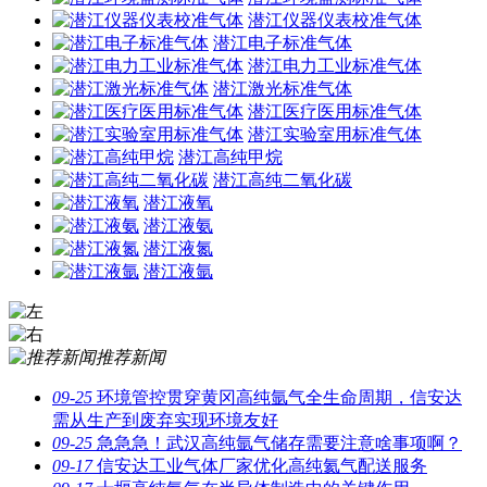
潜江仪器仪表校准气体
潜江电子标准气体
潜江电力工业标准气体
潜江激光标准气体
潜江医疗医用标准气体
潜江实验室用标准气体
潜江高纯甲烷
潜江高纯二氧化碳
潜江液氧
潜江液氨
潜江液氮
潜江液氩
推荐新闻
09-25
环境管控贯穿黄冈高纯氩气全生命周期，信安达
需从生产到废弃实现环境友好
09-25
急急急！武汉高纯氩气储存需要注意啥事项啊？
09-17
信安达工业气体厂家优化高纯氦气配送服务