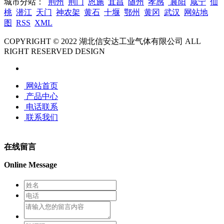
城市分站：
荆州
荆门
恩施
宜昌
随州
孝感
襄阳
咸宁
仙
桃
潜江
天门
神农架
黄石
十堰
鄂州
黄冈
武汉
网站地
图
RSS
XML
COPYRIGHT © 2022 湖北信安达工业气体有限公司 ALL
RIGHT RESERVED DESIGN
网站首页
产品中心
电话联系
联系我们
在线留言
Online Message