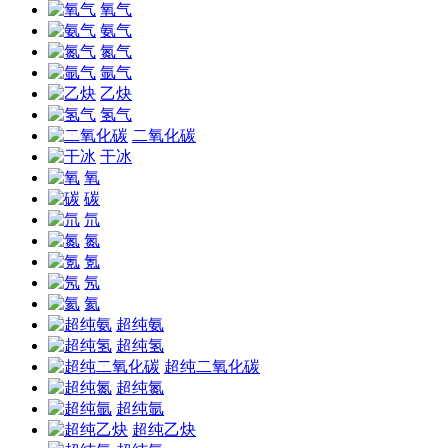
氧气
氨气
氮气
氩气
乙炔
氢气
二氧化碳
干冰
氧
碳
氘
氮
氪
氖
氦
超纯氨
超纯氢
超纯二氧化碳
超纯氮
超纯氩
超纯乙炔