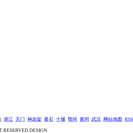
桃
潜江
天门
神农架
黄石
十堰
鄂州
黄冈
武汉
网站地图
RS
RESERVED DESIGN