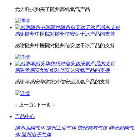
元力科技购买了随州高纯氦气产品
感谢随州中医院对随州信安达干冰产品的支持
感谢随州中医院对随州信安达干冰产品的支持
感谢孝感安华纺织对信安达液氨产品的支持
感谢孝感安华纺织对信安达液氨产品的支持
« 上一页
1
下一页 »
产品中心
随州高纯气体
随州工业气体
随州稀有气体
随州超纯气
体
随州电子气体